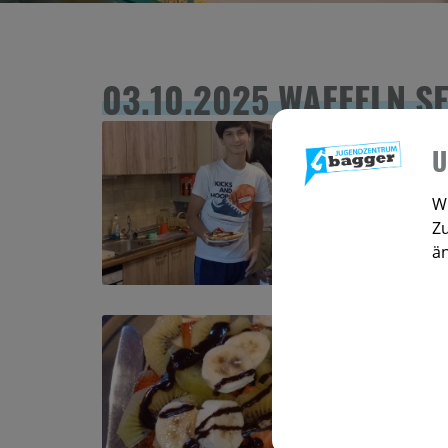
03.10.2025 WAFFELN 
U
Wi
Zu
ä