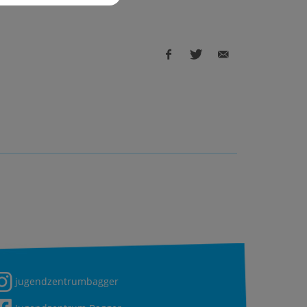
Facebook
Twitter
E-
share
share
Mail
share
jugendzentrumbagger