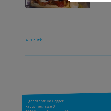
⇐ zurück
Jugendzentrum Bagger
Kapuzinergasse 3