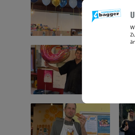
U
Wi
Zu
ä