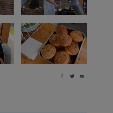
Facebook
Twitter
E-
share
share
Mail